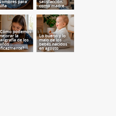
Nombres para
satisfacción
niña
como madre
¿Cómo podemos
mejorar la
Lo bueno y lo
aligrafía de los
malo de los
niños
bebés nacidos
eficazmente?
en agosto