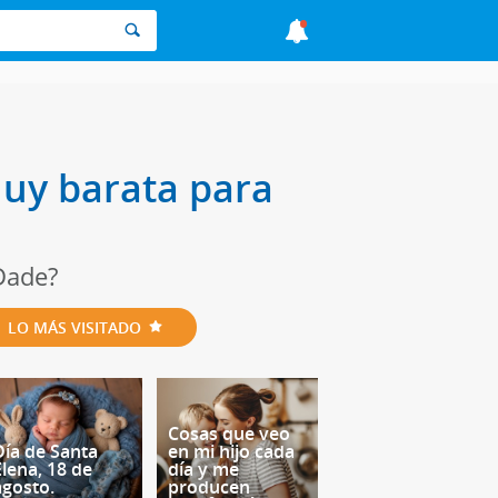
uy barata para
Dade?
LO MÁS VISITADO
Cosas que veo
Día de Santa
en mi hijo cada
Elena, 18 de
día y me
agosto.
producen