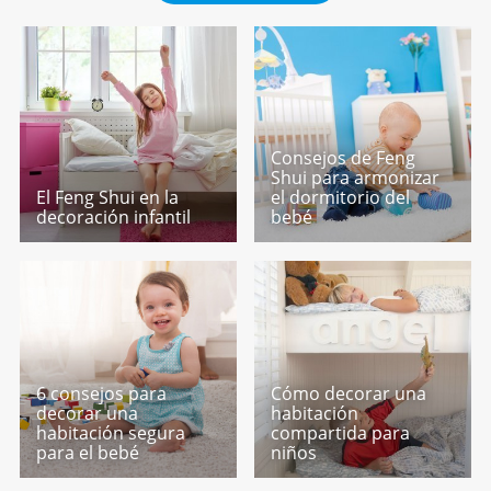
Consejos de Feng
Shui para armonizar
El Feng Shui en la
el dormitorio del
decoración infantil
bebé
6 consejos para
Cómo decorar una
decorar una
habitación
habitación segura
compartida para
para el bebé
niños