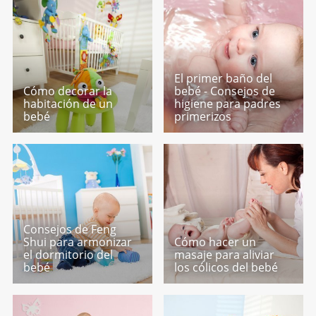
El primer baño del
Cómo decorar la
bebé - Consejos de
habitación de un
higiene para padres
bebé
primerizos
Consejos de Feng
Shui para armonizar
Cómo hacer un
el dormitorio del
masaje para aliviar
bebé
los cólicos del bebé