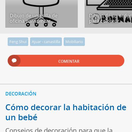
Dibujo de una silla de
Dibujo de un orde
oficina para pintar
para colorear
Feng Shui
Ajuar - canastilla
Mobiliario
COMENTAR
DECORACIÓN
Cómo decorar la habitación de
un bebé
Consejos de decoración para que la