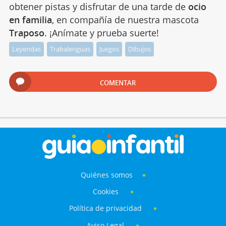
obtener pistas y disfrutar de una tarde de
ocio
en familia
, en compañía de nuestra mascota
Traposo
. ¡Anímate y prueba suerte!
Leyendas
Trabalenguas
Juegos
Dibujos
COMENTAR
Quiénes somos
Cookies
Política de privacidad
Aviso Legal