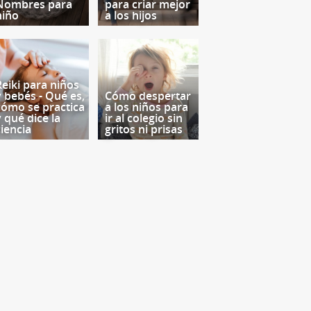
Nombres para
para criar mejor
niño
a los hijos
Reiki para niños
y bebés - Qué es,
Cómo despertar
cómo se practica
a los niños para
y qué dice la
ir al colegio sin
ciencia
gritos ni prisas