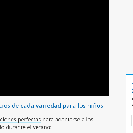
R
cios de cada variedad para los niños
l
ciones perfectas
para adaptarse a los
ño durante el verano: