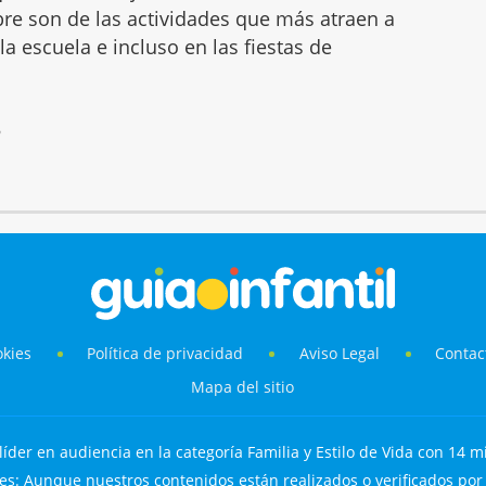
mbre son de las actividades que más atraen a
 la escuela e incluso en las fiestas de
6
okies
Política de privacidad
Aviso Legal
Contac
Mapa del sitio
líder en audiencia en la categoría Familia y Estilo de Vida con 14 mi
s: Aunque nuestros contenidos están realizados o verificados por p