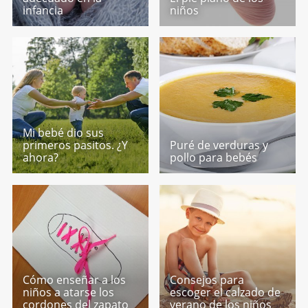
infancia
niños
Mi bebé dio sus
primeros pasitos. ¿Y
Puré de verduras y
ahora?
pollo para bebés
Cómo enseñar a los
Consejos para
niños a atarse los
escoger el calzado de
cordones del zapato
verano de los niños