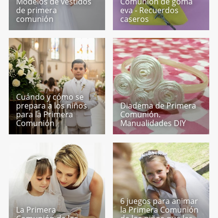
Modelos de vestidos
Comunión de goma
de primera
eva - Recuerdos
comunión
caseros
Cuándo y cómo se
prepara a los niños
Diadema de Primera
para la Primera
Comunión.
Comunión
Manualidades DIY
6 juegos para animar
La Primera
la Primera Comunión