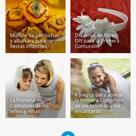
Muffins de salchichas
Diadema de flores
y albahaca para
DIY para la Primera
fiestas infantiles
Comunión
6 juegos para animar
La Primera
la Primera Comunión
Comunión de los
de los niños que les
niños y niñas
encantarán