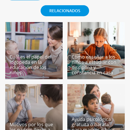
RELACIONADOS
Cuál es el papel del
Cómo enseñar a los
logopeda en la
niños a estudiar con
educación de los
disciplina y
niños
constancia en casa
Ayuda psicológica
Motivos por los que
gratuita o barata
los padres llevan a
para madres e hijos