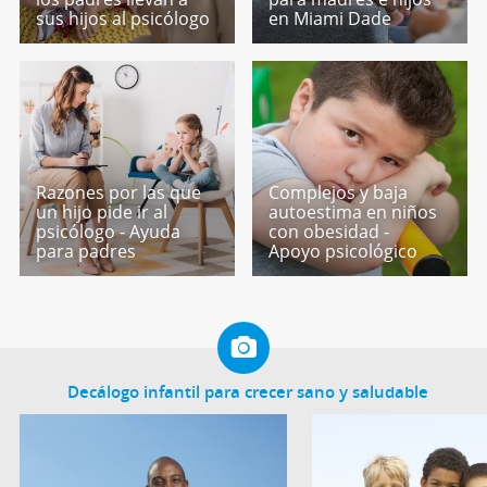
sus hijos al psicólogo
en Miami Dade
Razones por las que
Complejos y baja
un hijo pide ir al
autoestima en niños
psicólogo - Ayuda
con obesidad -
para padres
Apoyo psicológico
Decálogo infantil para crecer sano y saludable