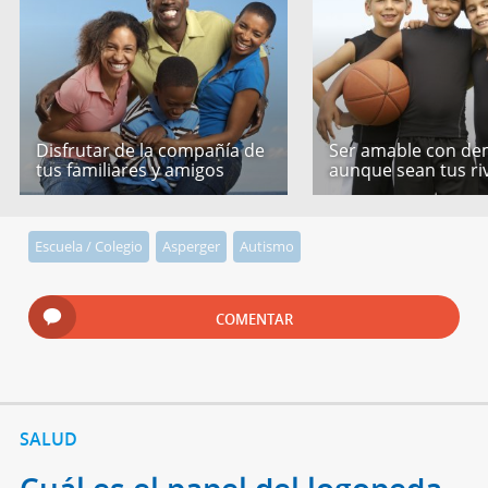
Disfrutar de la compañía de
Ser amable con de
tus familiares y amigos
aunque sean tus ri
Escuela / Colegio
Asperger
Autismo
COMENTAR
SALUD