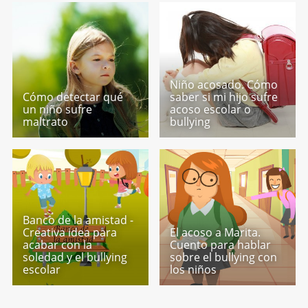
Niño acosado. Cómo
Cómo detectar qué
saber si mi hijo sufre
un niño sufre
acoso escolar o
maltrato
bullying
Banco de la amistad -
Creativa idea para
El acoso a Marita.
acabar con la
Cuento para hablar
soledad y el bullying
sobre el bullying con
escolar
los niños