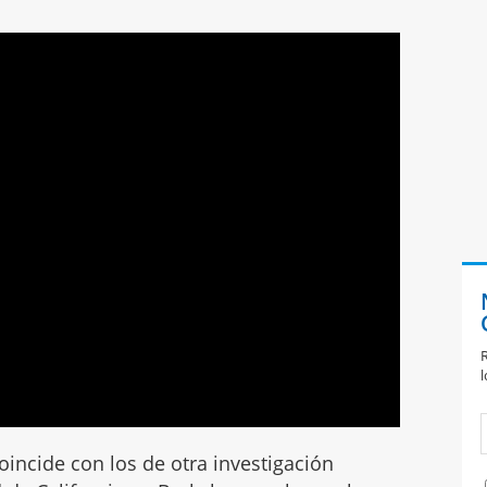
R
l
oincide con los de otra investigación