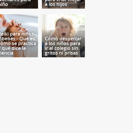
niño
a los hijos
Reiki para niños
y bebés - Qué es,
Cómo despertar
cómo se practica
a los niños para
y qué dice la
ir al colegio sin
ciencia
gritos ni prisas