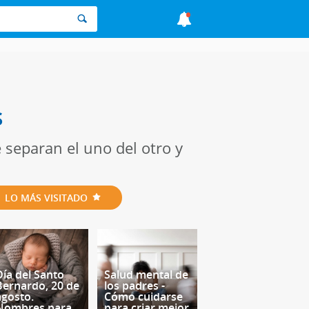
s
 separan el uno del otro y
LO MÁS VISITADO
Día del Santo
Salud mental de
Bernardo, 20 de
los padres -
agosto.
Cómo cuidarse
Nombres para
para criar mejor