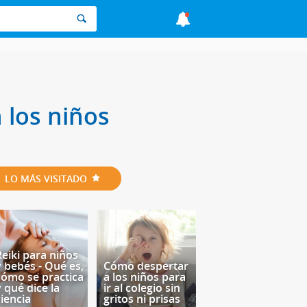
 los niños
LO MÁS VISITADO
Reiki para niños
y bebés - Qué es,
Cómo despertar
cómo se practica
a los niños para
y qué dice la
ir al colegio sin
ciencia
gritos ni prisas