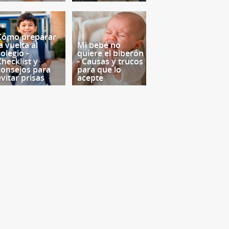
Cómo preparar
a vuelta al
Mi bebé no
olegio -
quiere el biberón
Checklist y
- Causas y trucos
consejos para
para que lo
evitar prisas
acepte