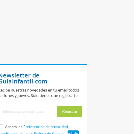
Newsletter de
GuiaInfantil.com
ecibe nuestras novedades en tu email todos
os lunes y jueves. Solo tienes que registrarte
Acepto las
Preferencias de privacidad
,
ondiciones de uso
y
Política de Cookies
+ Info