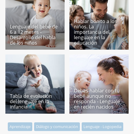
Hablar bonito a los
Lenguaje del bebé de
niños. La
6 a 12 meses -
importancia del
Desarrollo del habla
lenguaje en la
de los niños
educación
Debes hablar con tu
Tabla de evolución
bebé aunque no
del lenguaje en la
responda - Lenguaje
infancia
en recién nacidos
Aprendizaje
Diálogo y comunicación
Lenguaje - Logopedia