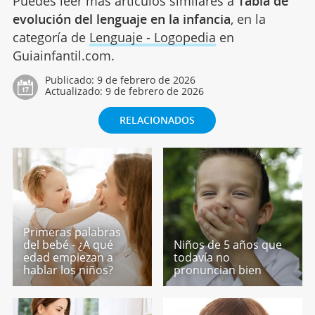
Puedes leer más artículos similares a
Tabla de
evolución del lenguaje en la infancia
, en la
categoría de
Lenguaje - Logopedia
en
Guiainfantil.com.
Publicado:
9 de febrero de 2026
Actualizado:
9 de febrero de 2026
RELACIONADOS
Primeras palabras
del bebé - ¿A qué
Niños de 5 años que
edad empiezan a
todavía no
hablar los niños?
pronuncian bien