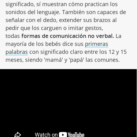
significado, sí muestran cómo practican los
sonidos del lenguaje. También son capaces de
señalar con el dedo, extender sus brazos al
pedir que los carguen o imitar gestos,
todas
formas de comunicación no verbal.
La
mayoría de los bebés dice sus
primeras
palabras
con significado claro entre los 12 y 15
meses, siendo 'mamá' y 'papá' las comunes.