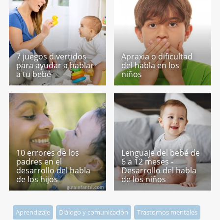
7 juegos divertidos
Apraxia o dificultad
para ayudar a hablar
del habla en los
a tu bebé
niños
10 errores de los
Lenguaje del bebé de
padres en el
6 a 12 meses -
desarrollo del habla
Desarrollo del habla
de los hijos
de los niños
Aprendizaje
Diálogo y comunicación
Trastornos mentales