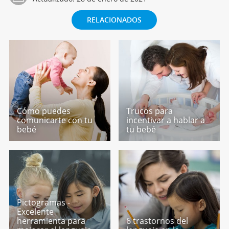
RELACIONADOS
Cómo puedes
Trucos para
comunicarte con tu
incentivar a hablar a
bebé
tu bebé
Pictogramas -
Excelente
herramienta para
6 trastornos del