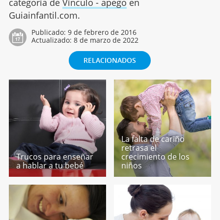
categoría de
Vínculo - apego
en
Guiainfantil.com.
Publicado:
9 de febrero de 2016
Actualizado:
8 de marzo de 2022
RELACIONADOS
La falta de cariño
retrasa el
Trucos para enseñar
crecimiento de los
a hablar a tu bebé
niños