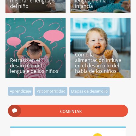
mejorar el lenguaje
lenguaje en la
del niño
infancia
Cómo la
Retraso en el
alimentación influye
desarrollo del
en el desarrollo del
lenguaje de los niños
habla de los niños
Aprendizaje
Psicomotricidad
Etapas de desarrollo
COMENTAR