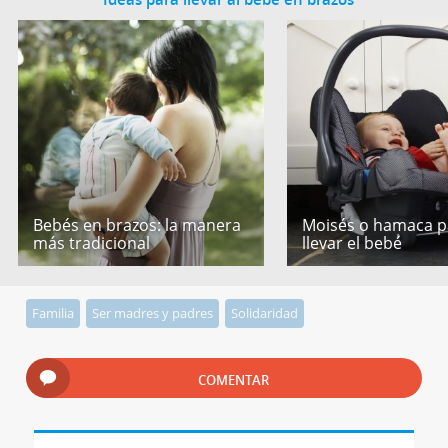
Bebés en brazos: la manera
Moisés o hamaca p
más tradicional
llevar el bebé
Familia
Ser madres y padres
Solidaridad
COMENTAR