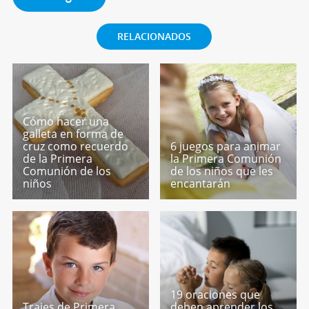
RELACIONADOS
Cómo hacer una
galleta en forma de
cruz como recuerdo
6 juegos para animar
de la Primera
la Primera Comunión
Comunión de los
de los niños que les
niños
encantarán
19 oraciones que
Trajes de Primera
deben aprender los