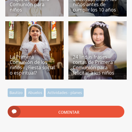
Comunión para
niños antes de
niños
cumplir los 10 años
La Primera
24 lindas frases
Comunión de los
cortas de Primera
niños - ¿Fiesta social
Comunión para
o espiritual?
felicitar a los niños
Bautizo
Abuelos
Actividades - planes
COMENTAR