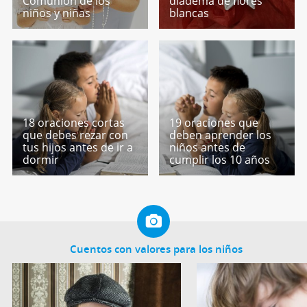
Comunión de los
diadema de flores
niños y niñas
blancas
18 oraciones cortas
19 oraciones que
que debes rezar con
deben aprender los
tus hijos antes de ir a
niños antes de
dormir
cumplir los 10 años
Cuentos con valores para los niños