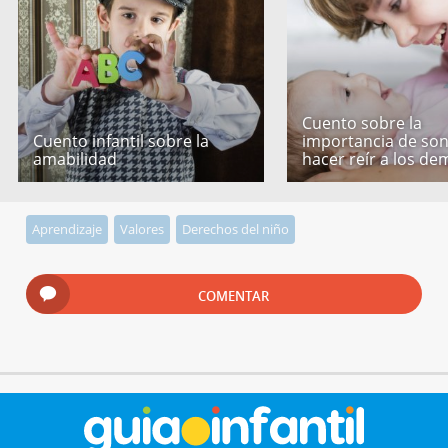
Cuento sobre la
Cuento infantil sobre la
importancia de son
amabilidad
hacer reír a los de
Aprendizaje
Valores
Derechos del niño
COMENTAR