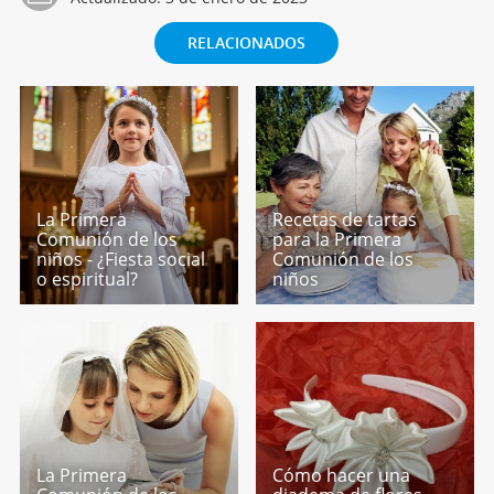
RELACIONADOS
La Primera
Recetas de tartas
Comunión de los
para la Primera
niños - ¿Fiesta social
Comunión de los
o espiritual?
niños
La Primera
Cómo hacer una