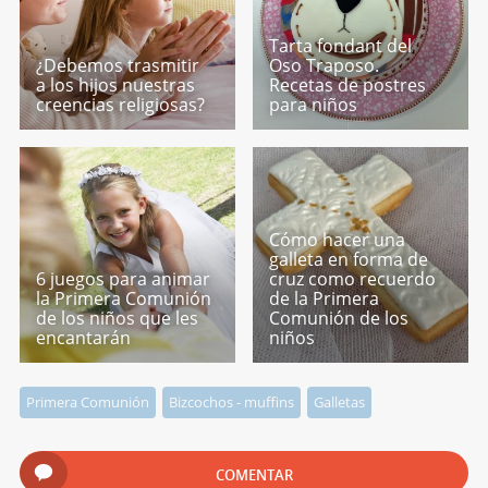
Tarta fondant del
¿Debemos trasmitir
Oso Traposo.
a los hijos nuestras
Recetas de postres
creencias religiosas?
para niños
Cómo hacer una
galleta en forma de
6 juegos para animar
cruz como recuerdo
la Primera Comunión
de la Primera
de los niños que les
Comunión de los
encantarán
niños
Primera Comunión
Bizcochos - muffins
Galletas
COMENTAR