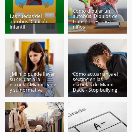
Cómo dibujar un
Las ruedas del
autobús. Dibujos de
autobús. Canción
transportes para
infantil
niños
¿Mi hijo puede llevar
Cómo actuar ante el
su celular a la
sexting en las
escuela? Miami Dade
escuelas de Miami
y su normativa
Dade - Stop bullying