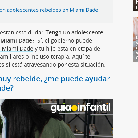
con adolescentes rebeldes en Miami Dade
estan esta duda:
'Tengo un adolescente
 Miami Dade?'
Sí, el gobierno puede
n Miami Dade
y tu hijo está en etapa de
amiliares o incluso terapia. Aquí te
 si está atravesando por esta situación.
 muy rebelde, ¿me puede ayudar
ade?