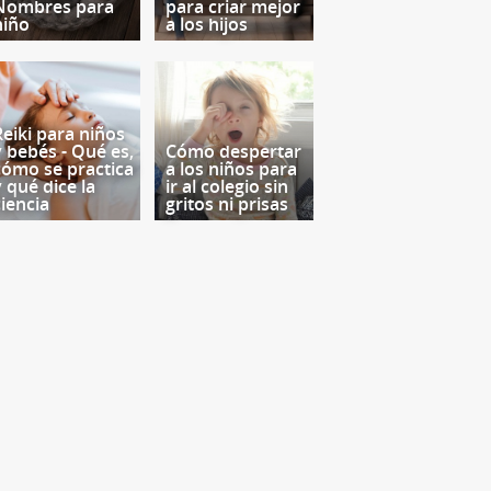
Nombres para
para criar mejor
niño
a los hijos
Reiki para niños
y bebés - Qué es,
Cómo despertar
cómo se practica
a los niños para
y qué dice la
ir al colegio sin
ciencia
gritos ni prisas