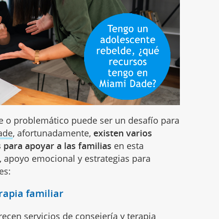
de o problemático puede ser un desafío para
ade
, afortunadamente,
existen varios
para apoyar a las familias
en esta
n, apoyo emocional y estrategias para
es:
rapia familiar
recen servicios de consejería y terapia