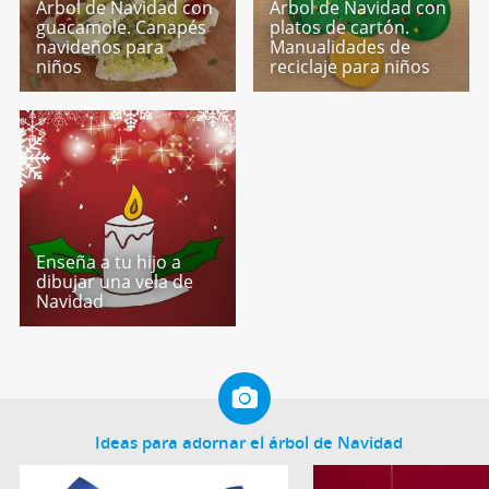
Árbol de Navidad con
Árbol de Navidad con
guacamole. Canapés
platos de cartón.
navideños para
Manualidades de
niños
reciclaje para niños
Enseña a tu hijo a
dibujar una vela de
Navidad
Ideas para adornar el árbol de Navidad