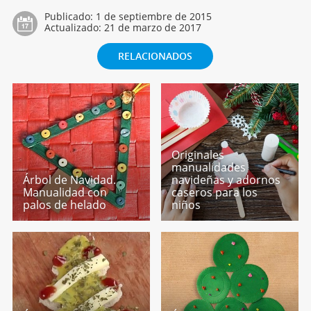
Publicado:
1 de septiembre de 2015
Actualizado:
21 de marzo de 2017
RELACIONADOS
Originales
manualidades
Árbol de Navidad.
navideñas y adornos
Manualidad con
caseros para los
palos de helado
niños