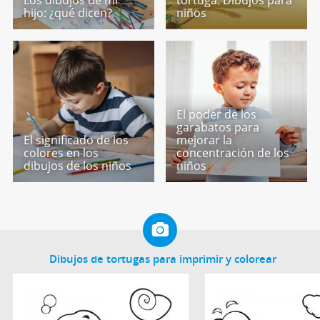
hijo: ¿qué dicen?
niños
El poder de los
garabatos para
El significado de los
mejorar la
colores en los
concentración de los
dibujos de los niños
niños
Dibujos de tortugas para imprimir y colorear