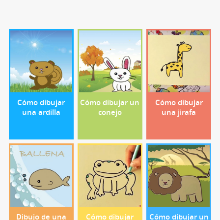
Cómo dibujar
Cómo dibujar un
Cómo dibujar
una ardilla
conejo
una jirafa
Dibujo de una
Cómo dibujar
Cómo dibujar un