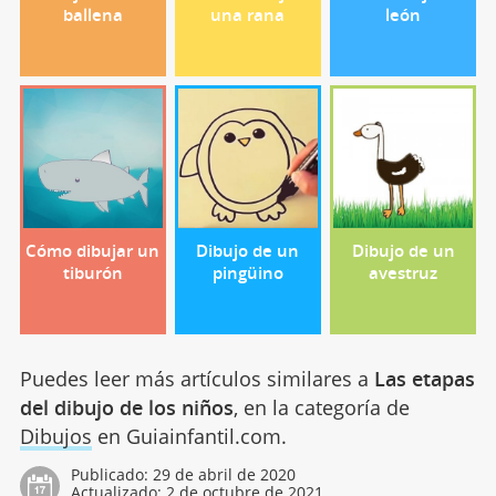
ballena
una rana
león
Cómo dibujar un
Dibujo de un
Dibujo de un
tiburón
pingüino
avestruz
Puedes leer más artículos similares a
Las etapas
del dibujo de los niños
, en la categoría de
Dibujos
en Guiainfantil.com.
Publicado:
29 de abril de 2020
Actualizado:
2 de octubre de 2021