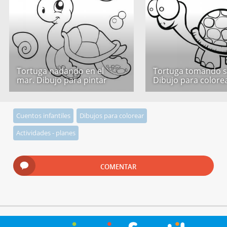
Tortuga nadando en el
Tortuga tomando s
mar. Dibujo para pintar
Dibujo para colore
Cuentos infantiles
Dibujos para colorear
Actividades - planes
COMENTAR