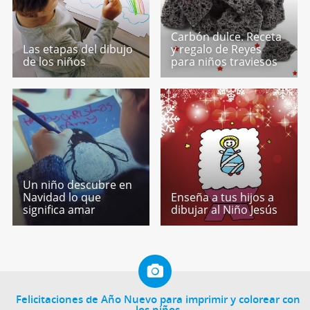
Carbón dulce. Receta
Las etapas del dibujo
y regalo de Reyes
de los niños
para niños traviesos
Un niño descubre en
Navidad lo que
Enseña a tus hijos a
significa amar
dibujar al Niño Jesús
Felicitaciones de Año Nuevo para imprimir y colorear con
los niños