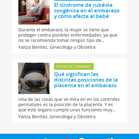
El síndrome de rubéola
congénita en el embarazo
y cómo afecta al bebé
Durante el embarazo, la mujer se tiene que
proteger contra posibles enfermedades, ya que
no se recomienda tomar ningún tipo de
medicación. ¿Qué ocurre con la rubéola, por
Yaitza Benítez,
Ginecóloga y Obstetra
ejemplo? Te contamos en qué consiste el
síndrome de rubéola congénita en el embarazo
y cómo afecta al bebé.
ETAPAS DEL EMBARAZO
Qué significan las
distintas posiciones de la
placenta en el embarazo
Una de las cosas que se mira en en los controles
perinatales es la posición de la placenta. Y es
que este órgano cumple unas funciones muy
importantes para el desarrollo saludable del
Yaitza Benítez,
Ginecóloga y Obstetra
bebé. Descubre qué significan las distintas
posiciones de la placenta en el embarazo.