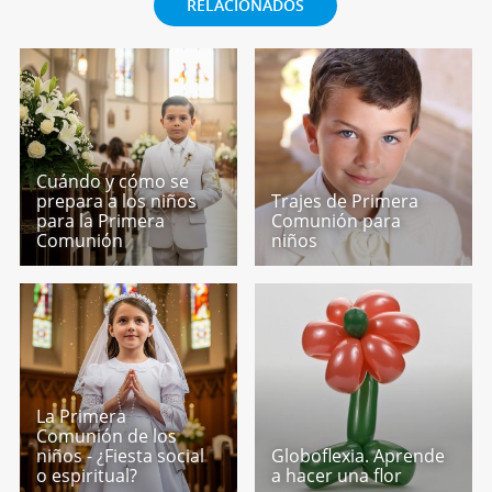
RELACIONADOS
Cuándo y cómo se
prepara a los niños
Trajes de Primera
para la Primera
Comunión para
Comunión
niños
La Primera
Comunión de los
niños - ¿Fiesta social
Globoflexia. Aprende
o espiritual?
a hacer una flor