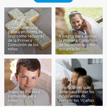
Cómo hacer una
galleta en forma de
cruz como recuerdo
6 juegos para animar
de la Primera
la Primera Comunión
Comunión de los
de los niños que les
niños
encantarán
19 oraciones que
Trajes de Primera
deben aprender los
Comunión para
niños antes de
niños
cumplir los 10 años