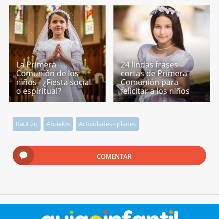
La Primera
24 lindas frases
Comunión de los
cortas de Primera
niños - ¿Fiesta social
Comunión para
o espiritual?
felicitar a los niños
Bautizo
Abuelos
Actividades - planes
COMENTAR