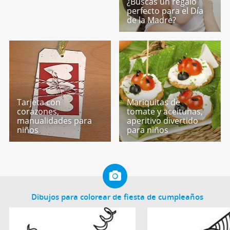
¿Buscas un regalo
perfecto para el Día
de la Madre?
Tarjeta con
Mariquitas de
corazones,
tomate y aceitunas,
manualidades para
aperitivo divertido
niños
para niños
Dibujos para colorear de fiesta de cumpleaños