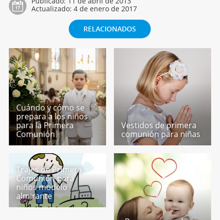
Publicado:
11 de abril de 2013
Actualizado:
4 de enero de 2017
RELACIONADOS
Cuándo y cómo se
prepara a los niños
para la Primera
Vestidos de primera
Comunión
comunión para niñas
Trajes de Primera
Comunión para
niños modelo
almirante