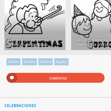
Dibujo para pintar de un
Dibujo para pintar
niño con serpentinas
celebrando un cu
Bautizo
Abuelos
Recetas
Regalos
COMENTAR
CELEBRACIONES