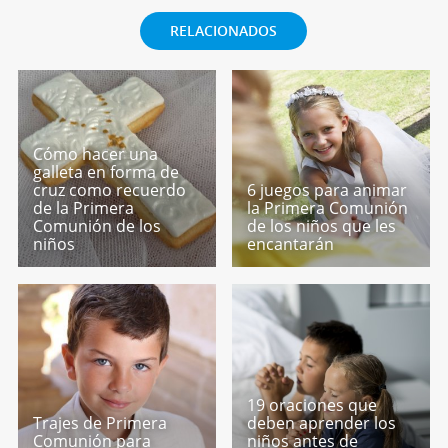
RELACIONADOS
Cómo hacer una
galleta en forma de
cruz como recuerdo
6 juegos para animar
de la Primera
la Primera Comunión
Comunión de los
de los niños que les
niños
encantarán
19 oraciones que
Trajes de Primera
deben aprender los
Comunión para
niños antes de