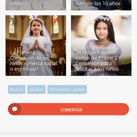
niños
cumplir los 10 años
La Primera
24 lindas frases
Comunión de los
cortas de Primera
niños - ¿Fiesta social
Comunión para
o espiritual?
felicitar a los niños
Bautizo
Abuelos
Actividades - planes
COMENTAR