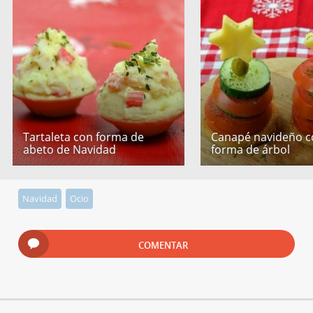
Tartaleta con forma de
Canapé navideño c
abeto de Navidad
forma de árbol
Navidad
Ocio
COMENTAR