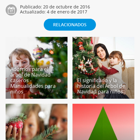
Publicado:
20 de octubre de 2016
Actualizado:
4 de enero de 2017
RELACIONADOS
Adornos para el
árbol de Navidad
caseros -
El significado y la
Manualidades para
historia del Árbol de
niños
Navidad para niños