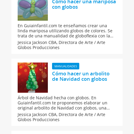
Cómo hacer una mariposa
con globos
En Guiainfantil.com te enseñamos crear una
linda mariposa utilizando globos de colores. Se
trata de una manualidad de globoflexia con la
que los niños se divertirán mucho.
Jessica Jackson CBA,
Directora de Arte / Arte
Globos Producciones
MANUALIDADES
Cómo hacer un arbolito
de Navidad con globos
Árbol de Navidad hecha con globos. En
Guiainfantil.com te proponemos elaborar un
original arbolito de Navidad con globos, una
manualidad ideal para decorar una habitación
Jessica Jackson CBA,
Directora de Arte / Arte
infantil o incluso como centro de mesa.
Globos Producciones