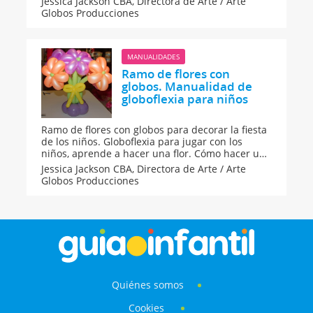
Jessica Jackson CBA,
Directora de Arte / Arte
Globos Producciones
MANUALIDADES
Ramo de flores con
globos. Manualidad de
globoflexia para niños
Ramo de flores con globos para decorar la fiesta
de los niños. Globoflexia para jugar con los
niños, aprende a hacer una flor. Cómo hacer una
flor con globos paso a paso. Manualidad de flor
Jessica Jackson CBA,
Directora de Arte / Arte
de globoflexia para niños en Guiainfantil.com.
Globos Producciones
Quiénes somos
Cookies