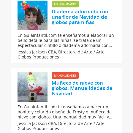
MANUALIDADES
Diadema adornada con
una flor de Navidad de
globos para niñas
En Guiainfantil.com te enseñamos a elaborar un
bello detalle para las niñas, se trata de un
espectacular cintillo o diadema adornada con
una flor de Navidad. Una manualidad muy
Jessica Jackson CBA,
Directora de Arte / Arte
original de globoflexia.
Globos Producciones
MANUALIDADES
Muñeco de nieve con
globos. Manualidades de
Navidad
En Guiainfantil.com te enseñamos a hacer un
bonito y colorido diseño de Frosty o muñeco de
nieve con globos. Una manualidad muy fácil y
divertida de hacer que puede decorar vuestra
Jessica Jackson CBA,
Directora de Arte / Arte
casa durante las Navidades o en una fiesta de
Globos Producciones
cumpleaños.