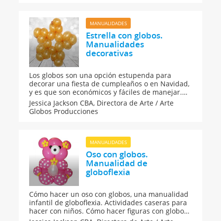
MANUALIDADES
Estrella con globos.
Manualidades
decorativas
Los globos son una opción estupenda para
decorar una fiesta de cumpleaños o en Navidad,
y es que son económicos y fáciles de manejar.
En Guiainfantil.com te proponemos elaborar una
Jessica Jackson CBA,
Directora de Arte / Arte
bonita estrela con un globo para coronar el
Globos Producciones
árbol de Navidad, para colocar encima de los
regalos del niño o para adornar la casa.
MANUALIDADES
Oso con globos.
Manualidad de
globoflexia
Cómo hacer un oso con globos, una manualidad
infantil de globoflexia. Actividades caseras para
hacer con niños. Cómo hacer figuras con globos.
El arte de la globoflexia.