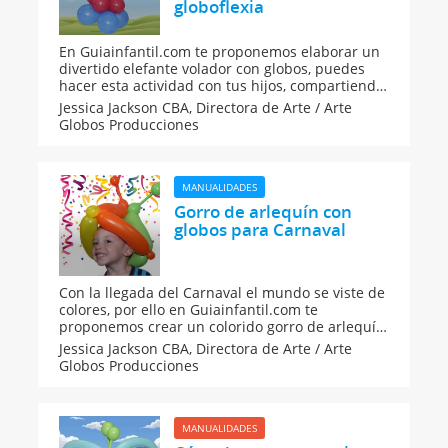
globoflexia
En Guiainfantil.com te proponemos elaborar un
divertido elefante volador con globos, puedes
hacer esta actividad con tus hijos, compartiendo
y jugando todos juntos. ¿Te animas?
Jessica Jackson CBA,
Directora de Arte / Arte
Globos Producciones
MANUALIDADES
Gorro de arlequín con
globos para Carnaval
Con la llegada del Carnaval el mundo se viste de
colores, por ello en Guiainfantil.com te
proponemos crear un colorido gorro de arlequín
muy fácil de elaborar para que te diviertas un
Jessica Jackson CBA,
Directora de Arte / Arte
montón con tus hijos.
Globos Producciones
MANUALIDADES