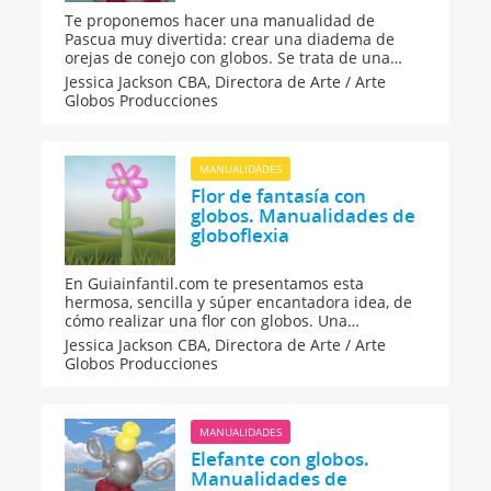
Te proponemos hacer una manualidad de
Pascua muy divertida: crear una diadema de
orejas de conejo con globos. Se trata de una
manualidad de globoflexia que divertirá mucho
Jessica Jackson CBA,
Directora de Arte / Arte
a los niños.
Globos Producciones
MANUALIDADES
Flor de fantasía con
globos. Manualidades de
globoflexia
En Guiainfantil.com te presentamos esta
hermosa, sencilla y súper encantadora idea, de
cómo realizar una flor con globos. Una
estupenda manera de decorar fiestas infantiles,
Jessica Jackson CBA,
Directora de Arte / Arte
cumpleaños, jardines o la habitación de los
Globos Producciones
niños.
MANUALIDADES
Elefante con globos.
Manualidades de