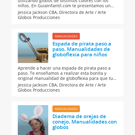
utilizando globos de distintos colores con los
niños. En Guiainfantil.com te presentamos un
pequeño pero muy colorido centro de mesa. Los
Jessica Jackson CBA,
Directora de Arte / Arte
globos pueden convertirse en todo lo que
Globos Producciones
quieras hacer. Sigue esta idea.
MANUALIDADES
Espada de pirata paso a
paso. Manualidades de
globoflexia para niños
Aprende a hacer una espada de pirata paso a
paso. Te enseñamos a realizar esta bonita y
original manualidad de globoflexia para que tu
hijo pueda completar su disfraz de bucanero.
Jessica Jackson CBA,
Directora de Arte / Arte
Una manualidad con globos muy divertida para
Globos Producciones
los niños.
MANUALIDADES
Diadema de orejas de
conejo. Manualidades con
globos