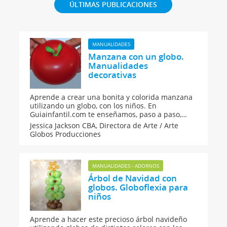
ÚLTIMAS PUBLICACIONES
MANUALIDADES
Manzana con un globo.
Manualidades
decorativas
Aprende a crear una bonita y colorida manzana
utilizando un globo, con los niños. En
Guiainfantil.com te enseñamos, paso a paso,
cómo se realiza la técnica de la manzana, que no
Jessica Jackson CBA,
Directora de Arte / Arte
sólo sirve para crear esta fruta con globos, sino
Globos Producciones
además para realizar otras muchas
decoraciones.
MANUALIDADES - ADORNOS
Árbol de Navidad con
globos. Globoflexia para
niños
Aprende a hacer este precioso árbol navideño