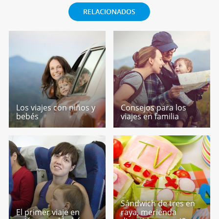
RELACIONADOS
Los viajes con niños y
Consejos para los
bebés
viajes en familia
Sándwich de tres en
El primer viaje en
raya, merienda