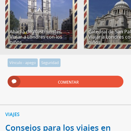
Abadía de Westminster.
Catedral de San Pa
Viajar a Londres con los
Viajar a Londres co
niños
niños
Vínculo - apego
Seguridad
COMENTAR
VIAJES
Consejos para los viajes en