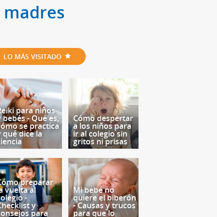
s madres
LO MÁS VISITADO
Reiki para niños
y bebés - Qué es,
Cómo despertar
cómo se practica
a los niños para
y qué dice la
ir al colegio sin
ciencia
gritos ni prisas
Cómo preparar
a vuelta al
Mi bebé no
olegio -
quiere el biberón
Checklist y
- Causas y trucos
consejos para
para que lo