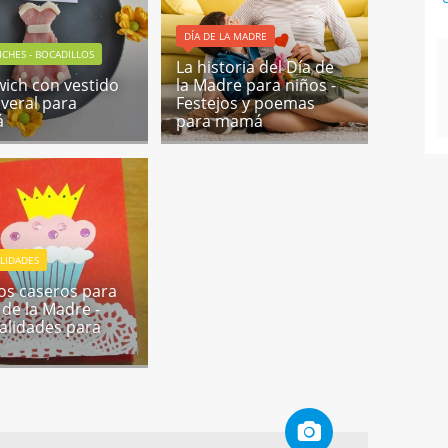
DÍA DE LA MADRE
CHES - BOCADILLOS
La historia del Día de
ich con vestido
la Madre para niños -
veral para
Festejos y poemas
á
para mamá
LIDADES
os caseros para
 de la Madre -
lidades para