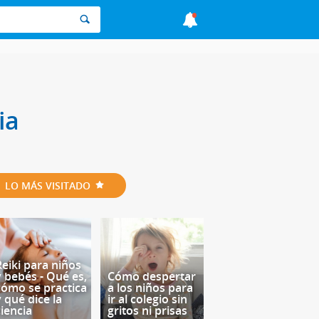
ia
LO MÁS VISITADO
Reiki para niños
y bebés - Qué es,
Cómo despertar
cómo se practica
a los niños para
y qué dice la
ir al colegio sin
ciencia
gritos ni prisas