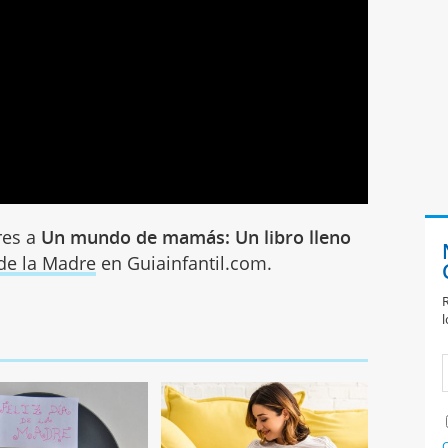
res a
Un mundo de mamás: Un libro lleno
de la Madre
en Guiainfantil.com.
R
l
C