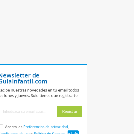
Newsletter de
GuiaInfantil.com
ecibe nuestras novedades en tu email todos
os lunes y jueves. Solo tienes que registrarte
Acepto las
Preferencias de privacidad
,
ondiciones de uso
y
Política de Cookies
+ Info