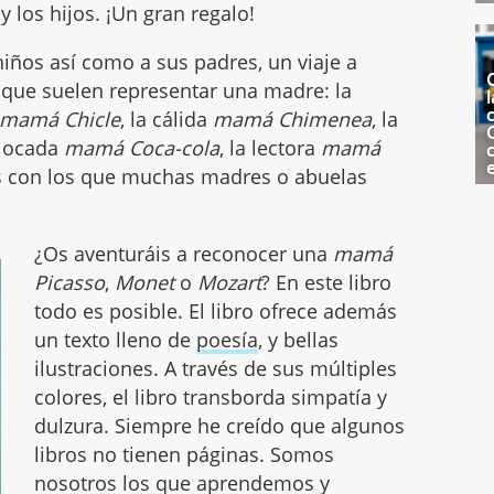
 los hijos. ¡Un gran regalo!
niños así como a sus padres, un viaje a
 que suelen representar una madre: la
l
c
mamá Chicle
, la cálida
mamá Chimenea
, la
 alocada
mamá Coca-cola
, la lectora
mamá
les con los que muchas madres o abuelas
¿Os aventuráis a reconocer una
mamá
Picasso
,
Monet
o
Mozart
? En este libro
todo es posible. El libro ofrece además
un texto lleno de
poesía
, y bellas
ilustraciones. A través de sus múltiples
colores, el libro transborda simpatía y
dulzura. Siempre he creído que algunos
libros no tienen páginas. Somos
nosotros los que aprendemos y