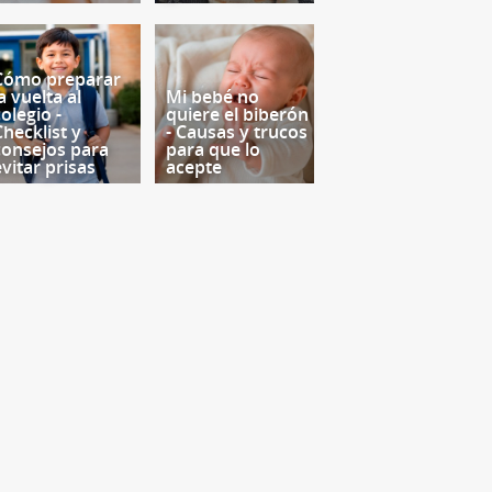
Cómo preparar
a vuelta al
Mi bebé no
olegio -
quiere el biberón
Checklist y
- Causas y trucos
consejos para
para que lo
evitar prisas
acepte