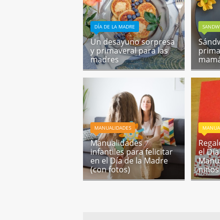
DÍA DE LA MADRE
SANDWI
Un desayuno sorpresa
Sándw
y primaveral para las
prima
madres
mam
MANUALIDADES
MANUA
Manualidades
Regal
infantiles para felicitar
el Día
en el Día de la Madre
Manua
(con fotos)
niños