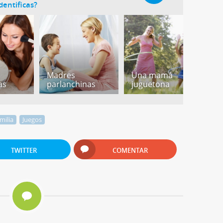
entificas?
Madres
Una mamá
M
as
parlanchinas
juguetona
g
milia
Juegos
TWITTER
COMENTAR