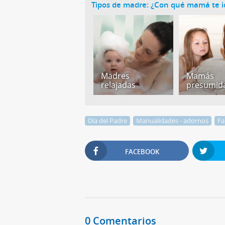
Tipos de madre: ¿Con qué mamá te id
Madres
Mamás
relajadas
presumid
Día del Padre
Manualidades - adornos
Fa
FACEBOOK
0 Comentarios