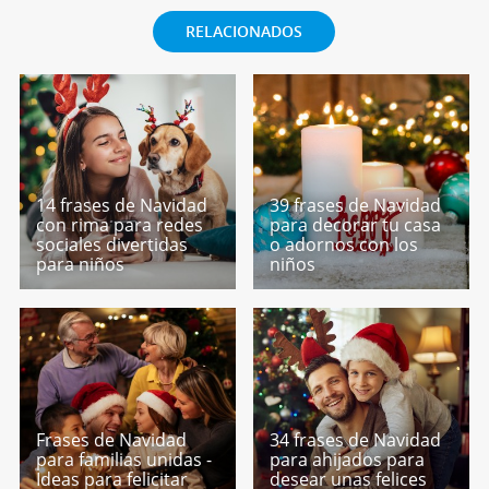
RELACIONADOS
14 frases de Navidad
39 frases de Navidad
con rima para redes
para decorar tu casa
sociales divertidas
o adornos con los
para niños
niños
Frases de Navidad
34 frases de Navidad
para familias unidas -
para ahijados para
Ideas para felicitar
desear unas felices