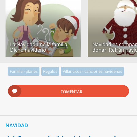
La Navidad une la familia.
Navidad es compart
Dicho navideño
donar. Refrán navi
Familia - planes
Regalos
Villancicos - canciones navideñas
COMENTAR
NAVIDAD