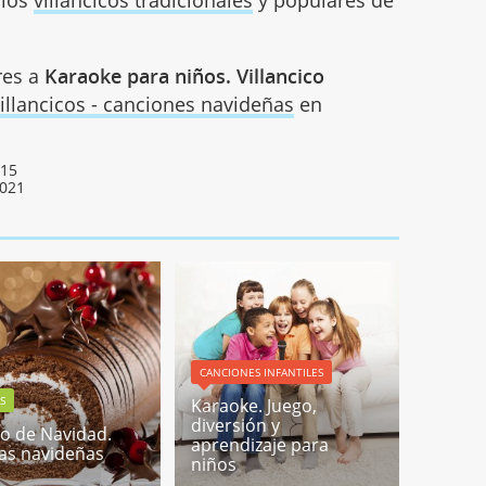
res a
Karaoke para niños. Villancico
illancicos - canciones navideñas
en
015
2021
CANCIONES INFANTILES
S
Karaoke. Juego,
diversión y
o de Navidad.
aprendizaje para
as navideñas
niños