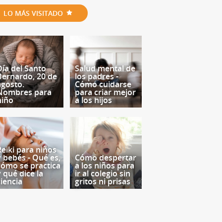
LO MÁS VISITADO
Día del Santo
Salud mental de
Bernardo, 20 de
los padres -
agosto.
Cómo cuidarse
Nombres para
para criar mejor
niño
a los hijos
Reiki para niños
y bebés - Qué es,
Cómo despertar
cómo se practica
a los niños para
y qué dice la
ir al colegio sin
ciencia
gritos ni prisas