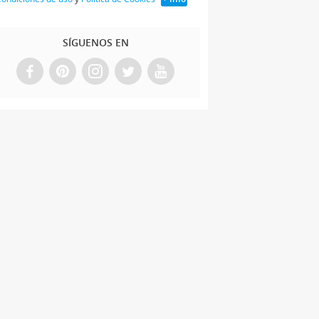
ara el árbol de
avidad
SÍGUENOS EN