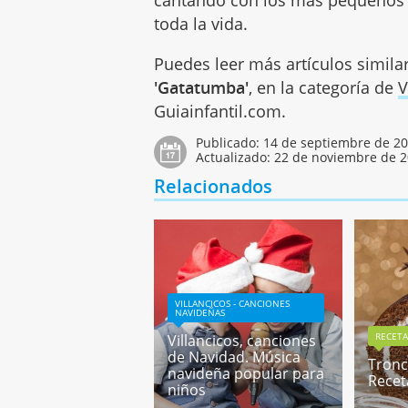
toda la vida.
Puedes leer más artículos simila
'Gatatumba'
, en la categoría de
V
Guiainfantil.com.
Publicado:
14 de septiembre de 2
Actualizado:
22 de noviembre de 
Relacionados
VILLANCICOS - CANCIONES
NAVIDEÑAS
RECETA
Villancicos, canciones
de Navidad. Música
Tronc
navideña popular para
Recet
niños