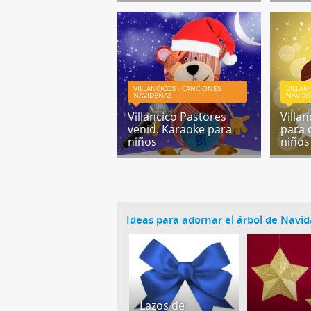
VILLANCICOS - CANCIONES
VILLAN
NAVIDEÑAS
NAVID
Villancico Pastores
Villa
venid. Karaoke para
para 
niños
niños
Ideas para adornar el árbol de Navi
Lazos de