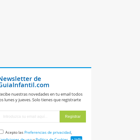
Newsletter de
GuiaInfantil.com
ecibe nuestras novedades en tu email todos
os lunes y jueves. Solo tienes que registrarte
Acepto las
Preferencias de privacidad
,
olas brillantes
ondiciones de uso
y
Política de Cookies
+ Info