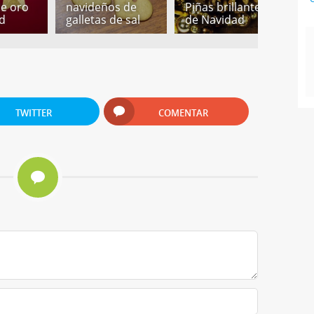
de oro
navideños de
Piñas brillantes
p
d
galletas de sal
de Navidad
N
TWITTER
COMENTAR