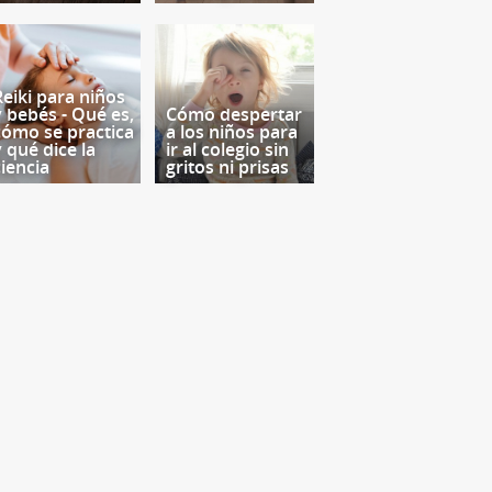
Reiki para niños
y bebés - Qué es,
Cómo despertar
cómo se practica
a los niños para
y qué dice la
ir al colegio sin
ciencia
gritos ni prisas