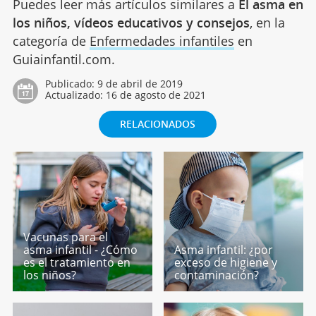
Puedes leer más artículos similares a
El asma en
los niños, vídeos educativos y consejos
, en la
categoría de
Enfermedades infantiles
en
Guiainfantil.com.
Publicado:
9 de abril de 2019
Actualizado:
16 de agosto de 2021
RELACIONADOS
Vacunas para el
asma infantil - ¿Cómo
Asma infantil: ¿por
es el tratamiento en
exceso de higiene y
los niños?
contaminación?