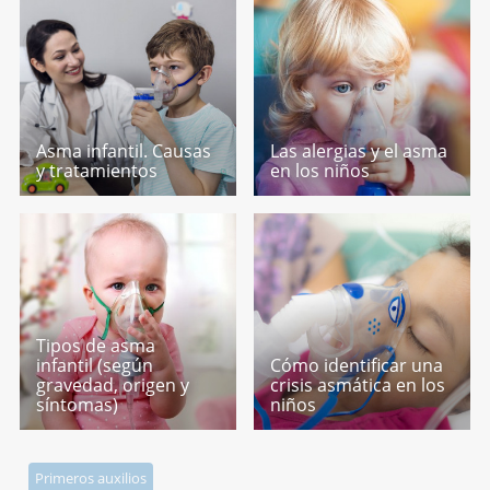
Asma infantil. Causas
Las alergias y el asma
y tratamientos
en los niños
Tipos de asma
infantil (según
Cómo identificar una
gravedad, origen y
crisis asmática en los
síntomas)
niños
Primeros auxilios