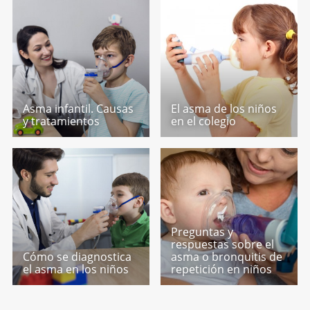
Asma infantil. Causas
El asma de los niños
y tratamientos
en el colegio
Preguntas y
respuestas sobre el
Cómo se diagnostica
asma o bronquitis de
el asma en los niños
repetición en niños