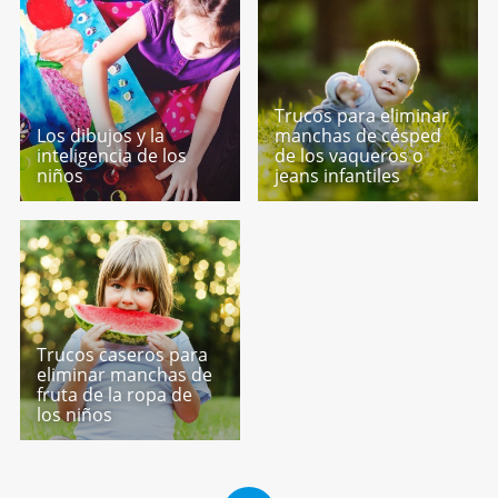
Trucos para eliminar
Los dibujos y la
manchas de césped
inteligencia de los
de los vaqueros o
niños
jeans infantiles
Trucos caseros para
eliminar manchas de
fruta de la ropa de
los niños