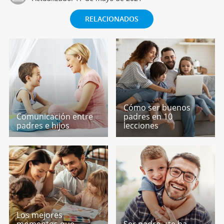
RELACIONADOS
Cómo ser buenos
Comunicación entre
padres en 10
padres e hijos
lecciones
Los mejores
momentos que
Ser padre, ¿te ha