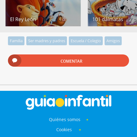
El Rey León
101 dálmatas
Familia
Ser madres y padres
Escuela / Colegio
Amigos
COMENTAR
Quiénes somos
Cookies