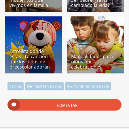
vivimos en familia
cambiado la vida?
Estrellita dónde
estas - La canción
Manualidades para
que los niños de
niños por
preescolar adoran
celebraciones
Valores
Ser madres y padres
A-Z Nombres para bebés
COMENTAR