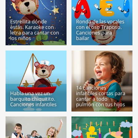
Estrellita dónde
Ronda de las vocales
estás. Karaoke con
con el oso Traposo.
letra para cantar con
Canciones para
los niños
bailar
14 canciones
Había una vez un
infantiles cortas para
barquito chiquitito.
cantar a todo
Canciones infantiles
pulmón con tus hijos