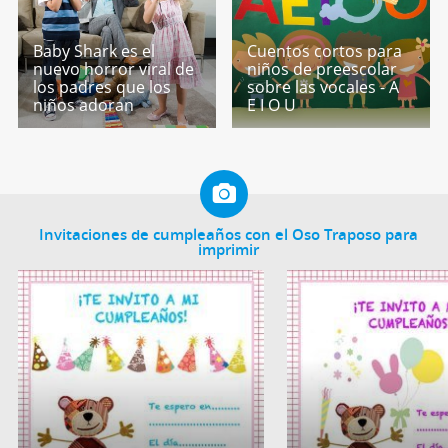
Baby Shark es el
Cuentos cortos para
nuevo horror viral de
niños de preescolar
los padres que los
sobre las vocales - A
niños adoran
E I O U
Invitaciones de cumpleaños con el Oso Traposo para
imprimir