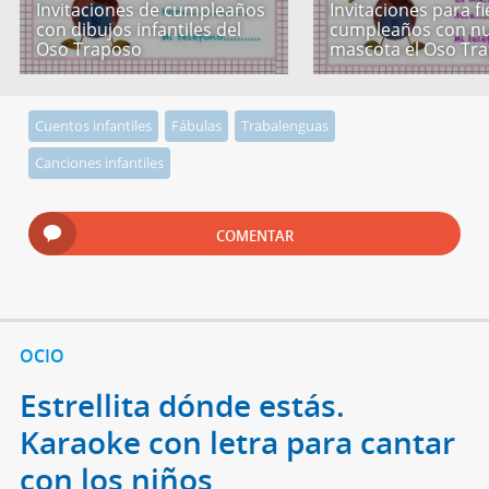
Invitaciones de cumpleaños
Invitaciones para f
con dibujos infantiles del
cumpleaños con nu
Oso Traposo
mascota el Oso Tr
Cuentos infantiles
Fábulas
Trabalenguas
Canciones infantiles
COMENTAR
OCIO
Estrellita dónde estás.
Karaoke con letra para cantar
con los niños