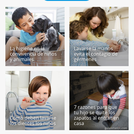
La higiene en la
Lavarse la manos
convivencia de niños
evita el contagio de
y animales
gérmenes
7 razones para que
tu hijo se quite los
Cómo deben lavarse
zapatos al entrar en
los dientes los niños
casa