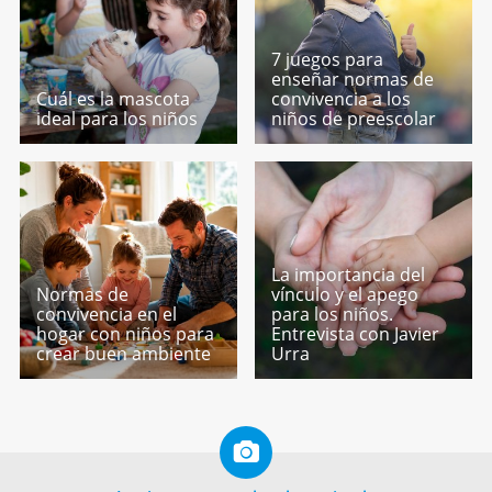
7 juegos para
enseñar normas de
Cuál es la mascota
convivencia a los
ideal para los niños
niños de preescolar
La importancia del
Normas de
vínculo y el apego
convivencia en el
para los niños.
hogar con niños para
Entrevista con Javier
crear buen ambiente
Urra