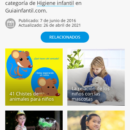
categoría de
Higiene infantil
en
Guiainfantil.com.
Publicado:
7 de junio de 2016
Actualizado:
26 de abril de 2021
RELACIONADOS
La relación de los
41 Chistes de
niños con las
animales para niños
mascotas