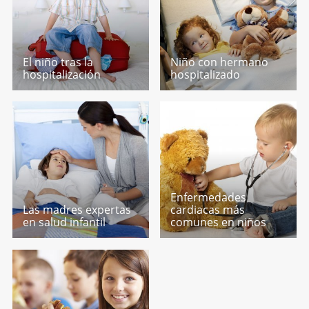
El niño tras la
Niño con hermano
hospitalización
hospitalizado
Enfermedades
Las madres expertas
cardiacas más
en salud infantil
comunes en niños