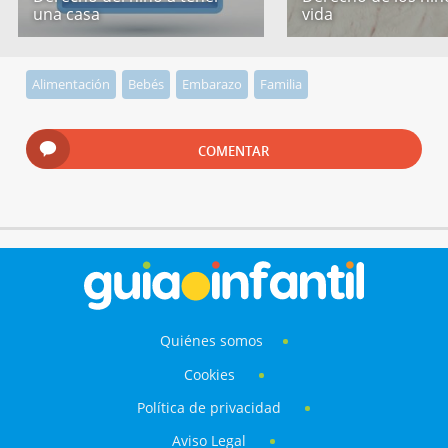
una casa
vida
Alimentación
Bebés
Embarazo
Familia
COMENTAR
Quiénes somos
Cookies
Política de privacidad
Aviso Legal