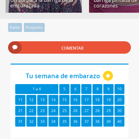
embarazada
corazones
Parto
Posparto
COMENTAR
Tu semana de embarazo
1 a 4
5
6
7
8
9
10
11
12
13
14
15
16
17
18
19
20
21
22
23
24
25
26
27
28
29
30
31
32
33
34
35
36
37
38
39
40