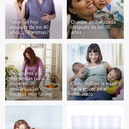
Tener un hijo
Quedar embarazada
después de los 40
después de los 35
años. ¿Te animas?
años
Desayunos y
meriendas para
mujeres
Cómo influye la edad
embarazadas -
de la mujer en el
Recetas muy fáciles
embarazo