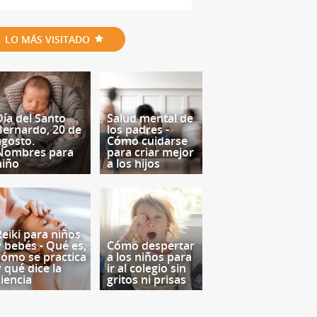
LO MÁS VISITADO
Día del Santo
Salud mental de
Bernardo, 20 de
los padres -
agosto.
Cómo cuidarse
Nombres para
para criar mejor
niño
a los hijos
Reiki para niños
y bebés - Qué es,
Cómo despertar
cómo se practica
a los niños para
y qué dice la
ir al colegio sin
ciencia
gritos ni prisas