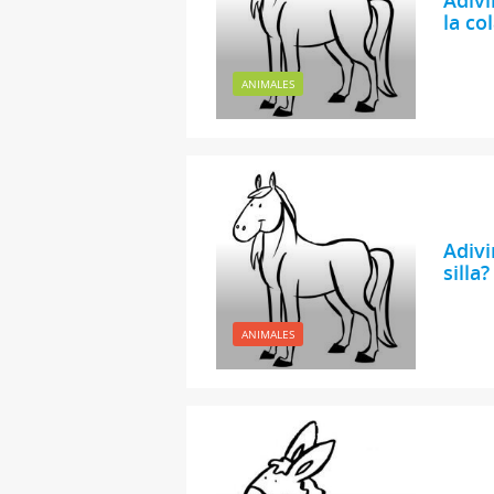
la co
ANIMALES
Adivi
silla?
ANIMALES