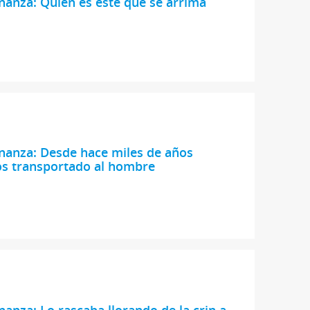
nanza: Quien es este que se arrima
nanza: Desde hace miles de años
s transportado al hombre
nanza: Lo rascaba llorando de la crin a