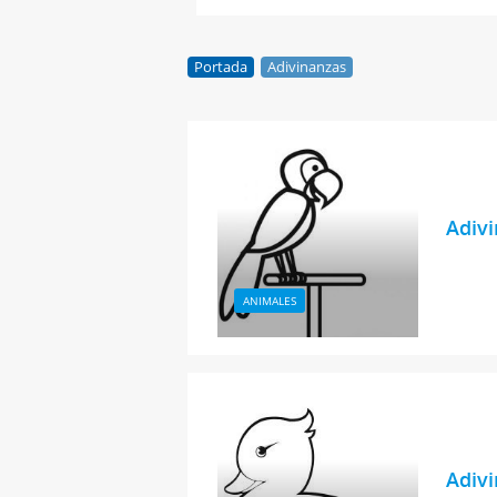
Portada
Adivinanzas
Adivi
ANIMALES
Adivi