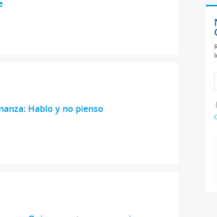
e
R
l
nanza: Hablo y no pienso
C