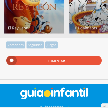
El Rey León
101 dálmatas
Vacaciones
Seguridad
Juegos
COMENTAR
Ad
Quiénes somos