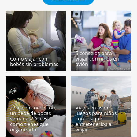
5 consejos para
Cómo viajar con
viajar con niños en
bebés sin problemas
avión
¿Viaje en coche con
Viajes en avión -
un bebé de pocas
Juegos para niños
semanas? Así es
con los que
como tienes que
entretenerlos al
organizarlo
viajar