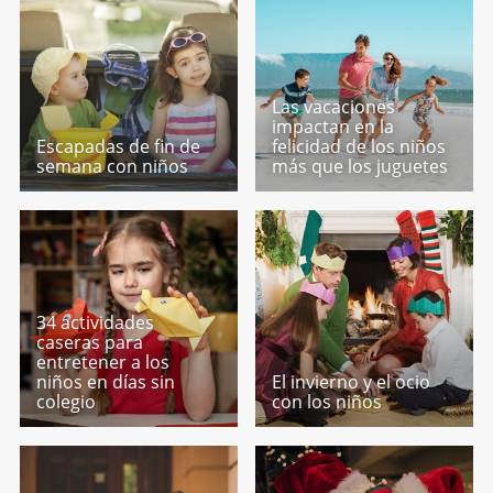
Las vacaciones
impactan en la
Escapadas de fin de
felicidad de los niños
semana con niños
más que los juguetes
34 actividades
caseras para
entretener a los
niños en días sin
El invierno y el ocio
colegio
con los niños