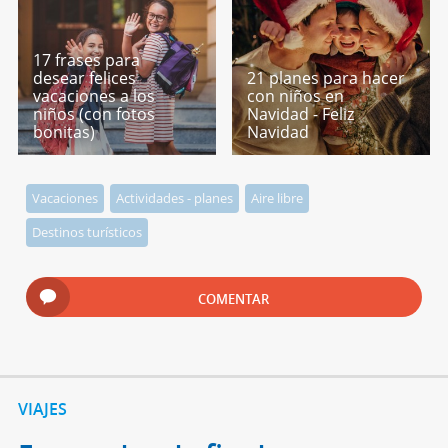
17 frases para
desear felices
21 planes para hacer
vacaciones a los
con niños en
niños (con fotos
Navidad - Feliz
bonitas)
Navidad
Vacaciones
Actividades - planes
Aire libre
Destinos turísticos
COMENTAR
VIAJES