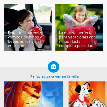
Evitar los mareos y
La maleta perfecta
vómitos de niños y
para vacaciones con
bebés en los viajes
niños - Lista
en coche
completa por edad
Películas para ver en familia