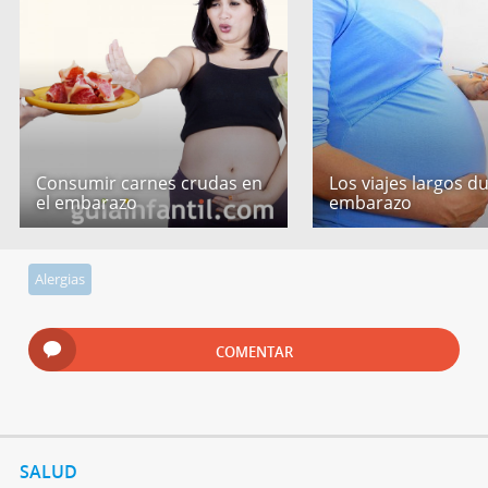
Consumir carnes crudas en
Los viajes largos d
el embarazo
embarazo
Alergias
COMENTAR
SALUD