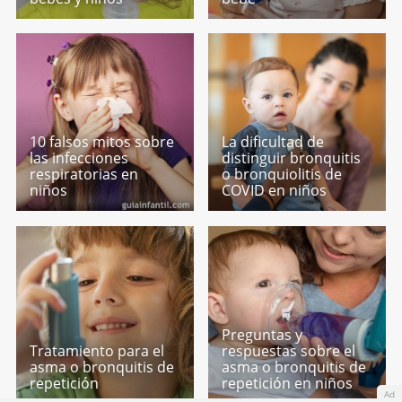
10 falsos mitos sobre
La dificultad de
las infecciones
distinguir bronquitis
respiratorias en
o bronquiolitis de
niños
COVID en niños
Preguntas y
Tratamiento para el
respuestas sobre el
asma o bronquitis de
asma o bronquitis de
repetición
repetición en niños
Ad