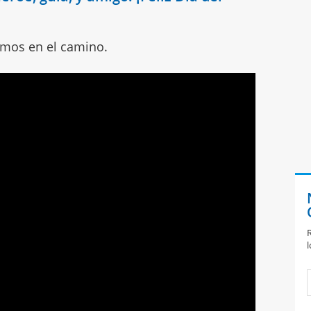
emos en el camino.
R
l