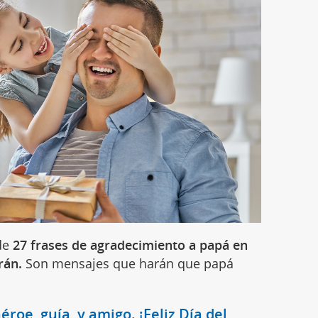
 de
27 frases de agradecimiento a papá en
erán.
Son mensajes que harán que papá
éroe, guía, y amigo. ¡Feliz Día del