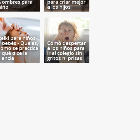
Nombres para
para criar mejor
niño
a los hijos
Reiki para niños
y bebés - Qué es,
Cómo despertar
cómo se practica
a los niños para
y qué dice la
ir al colegio sin
ciencia
gritos ni prisas