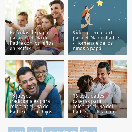
Películas de papá
Vídeo poema corto
para ver el Día del
para el Día del Padre
Padre con los niños
- Homenaje de los
en Netflix
niños a papá
18 juegos
16 actividades
tradicionales para
caseras para
celebrar el Día del
celebrar el Día del
Padre con tus hijos
Padre con los niños
Fábulas
Teatro
Cuentos infantiles
Lectura