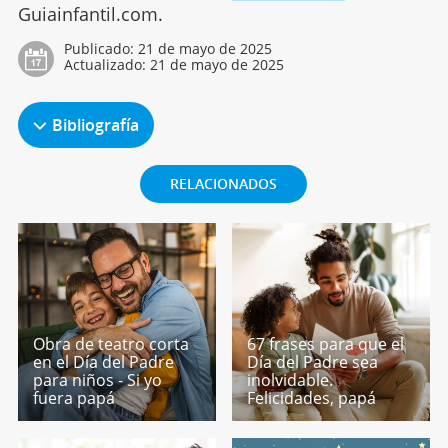
Guiainfantil.com.
Publicado:
21 de mayo de 2025
Actualizado:
21 de mayo de 2025
Bibliografía
RELACIONADOS
Obra de teatro corta
67 frases para que el
en el Día del Padre
Día del Padre sea
para niños - Si yo
inolvidable.
fuera papá
Felicidades, papá