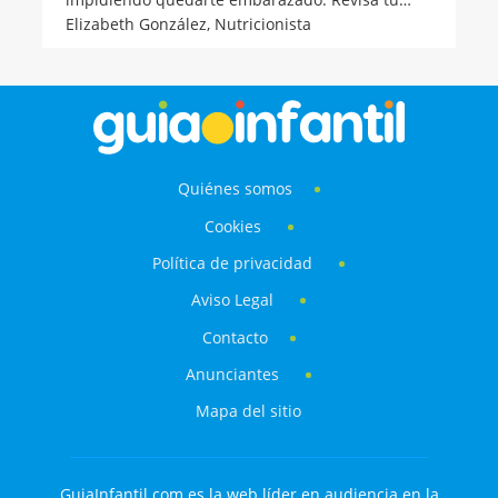
alimentación y tu estilo de vida y si tienes
Elizabeth González,
Nutricionista
algunas de estas malas costumbres cámbialas y
tu fertilidad aumentará.
Quiénes somos
Cookies
Política de privacidad
Aviso Legal
Contacto
Anunciantes
Mapa del sitio
GuiaInfantil.com es la web líder en audiencia en la