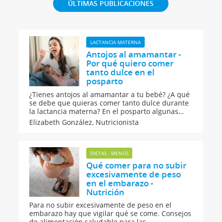
ÚLTIMAS PUBLICACIONES
LACTANCIA MATERNA
Antojos al amamantar -
Por qué quiero comer
tanto dulce en el
posparto
¿Tienes antojos al amamantar a tu bebé? ¿A qué
se debe que quieras comer tanto dulce durante
la lactancia materna? En el posparto algunas
mujeres sienten ansiedad por la comida y tiene
Elizabeth González,
Nutricionista
una explicación. Hablemos sobre los antojos al
amamantar o por qué quieres comer tanto dulce
durante el posparto.
DIETAS - MENÚS
Qué comer para no subir
excesivamente de peso
en el embarazo -
Nutrición
Para no subir excesivamente de peso en el
embarazo hay que vigilar qué se come. Consejos
de alimentación saludable para las