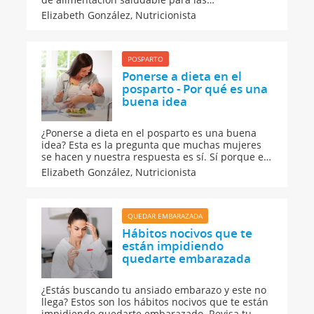
embarazadas para saber qué pueden comer
Elizabeth González,
Nutricionista
para sentirse bien y estar fuertes durante la
gestación. Para no engordar más de la cuenta,
hay que cuidarse durante el embarazo.
POSPARTO
Ponerse a dieta en el
posparto - Por qué es una
buena idea
¿Ponerse a dieta en el posparto es una buena
idea? Esta es la pregunta que muchas mujeres
se hacen y nuestra respuesta es sí. Sí porque es
una forma de tomar conciencia de que hay que
Elizabeth González,
Nutricionista
empezar a llevar buenos hábitos de vida
saludables por ti y por tu bebé. ¿Empezamos?
QUEDAR EMBARAZADA
Hábitos nocivos que te
están impidiendo
quedarte embarazada
¿Estás buscando tu ansiado embarazo y este no
llega? Estos son los hábitos nocivos que te están
impidiendo quedarte embarazado. Revisa tu