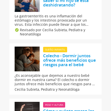
saber si mi hijo se está
deshidratando?
La gastroenteritis es una inflamación del
estómago y los intestinos provocada por un
virus. Esta infección puede llevar a que los
niños, adultos o mayores presenten diarrea,
Revisado por Cecilia Subieta,
Pediatra y
vómitos y deshidratación. ¿Cómo saber si el niño
Neonatóloga
tiene gastroenteritis o si está deshidratado?
SUEÑO INFANTIL
Colecho - Dormir juntos
ofrece más beneficios que
riesgos para el bebé
¿Es aconsejable que dejemos a nuestro bebé
dormir en nuestra cama? El colecho o dormir
juntos ofrece más beneficios que riesgos para el
bebé, aunque cabe a cada familia elegir y
Cecilia Subieta,
Pediatra y Neonatóloga
decidir cómo dormir en su casa. Hay niños que
se apoderan de la cama de los padres y eso no
compromete en nada su desarrollo.
PESO Y ALTURA
Cómo y cuánto crecen los