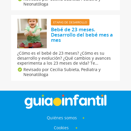
comporta. Además, nos adentraremos en cómo
Neonatóloga
habla y cómo se alimenta un bebé de trece
meses.
ETAPAS DE DESARROLLO
Bebé de 23 meses.
Desarrollo del bebé mes a
mes
¿Cómo es el bebé de 23 meses? ¿Cómo es su
desarrollo y evolución? ¿Qué cambios y avances
experimenta a los 23 meses de vida? Te
contamos, además, alimentación, cuidados y
Revisado por Cecilia Subieta,
Pediatra y
estimulación de los bebés de casi dos años y
Neonatóloga
qué pueden hacer y qué no hacer a esta edad.
Quiénes somos
Cookies