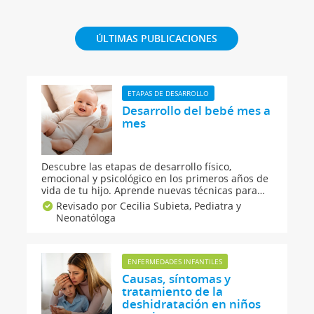
ÚLTIMAS PUBLICACIONES
ETAPAS DE DESARROLLO
Desarrollo del bebé mes a
mes
Descubre las etapas de desarrollo físico,
emocional y psicológico en los primeros años de
vida de tu hijo. Aprende nuevas técnicas para
estimular a tu bebé y guíalo en su desarrollo
Revisado por Cecilia Subieta,
Pediatra y
mes a mes. GuiaInfantil.com hace un recorrido
Neonatóloga
sobre las etapas evolutivas del desarrollo de tu
bebé, mes a mes.
ENFERMEDADES INFANTILES
Causas, síntomas y
tratamiento de la
deshidratación en niños