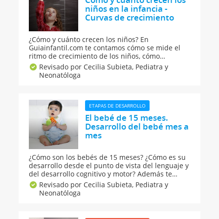
niños en la infancia -
Curvas de crecimiento
¿Cómo y cuánto crecen los niños? En
Guiainfantil.com te contamos cómo se mide el
ritmo de crecimiento de los niños, cómo
funcionan los percentiles y cómo puedes saber
Revisado por Cecilia Subieta,
Pediatra y
si tu hijo es bajito. Además, te explicamos qué
Neonatóloga
puedes hacer para que tu hijo tenga un rimo de
crecimiento correcto.
ETAPAS DE DESARROLLO
El bebé de 15 meses.
Desarrollo del bebé mes a
mes
¿Cómo son los bebés de 15 meses? ¿Cómo es su
desarrollo desde el punto de vista del lenguaje y
del desarrollo cognitivo y motor? Además te
contamos cuáles pueden ser sus pautas
Revisado por Cecilia Subieta,
Pediatra y
alimentarias y, por supuesto, te damos ideas
Neonatóloga
para jugar con el y favorecer la estimulación.