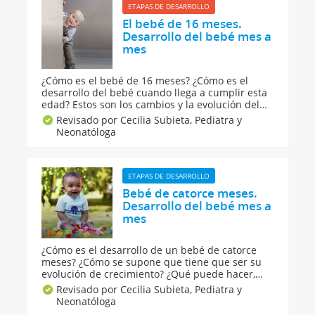
ETAPAS DE DESARROLLO
El bebé de 16 meses.
Desarrollo del bebé mes a
mes
¿Cómo es el bebé de 16 meses? ¿Cómo es el
desarrollo del bebé cuando llega a cumplir esta
edad? Estos son los cambios y la evolución del
bebé de dieciséis meses de vida desde el punto
Revisado por Cecilia Subieta,
Pediatra y
de vista de la alimentación, el lenguaje, el
Neonatóloga
desarrollo físico y el cognitivo.
ETAPAS DE DESARROLLO
Bebé de catorce meses.
Desarrollo del bebé mes a
mes
¿Cómo es el desarrollo de un bebé de catorce
meses? ¿Cómo se supone que tiene que ser su
evolución de crecimiento? ¿Qué puede hacer,
qué comer o cóm podemos estimular a un bebé
Revisado por Cecilia Subieta,
Pediatra y
de un año y dos meses? ¿Y sobre su lenguaje y
Neonatóloga
coordinación? ¡Aquí te lo contamos todo!