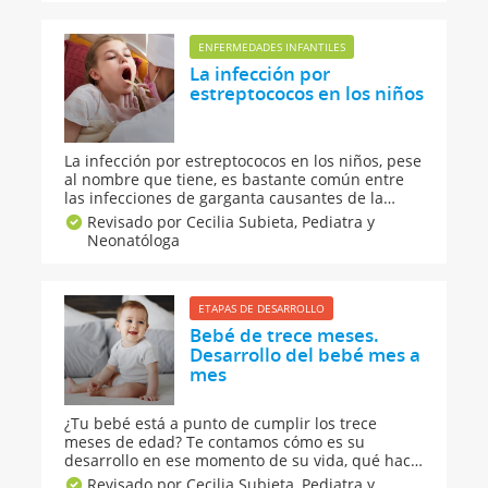
ENFERMEDADES INFANTILES
La infección por
estreptococos en los niños
La infección por estreptococos en los niños, pese
al nombre que tiene, es bastante común entre
las infecciones de garganta causantes de la
faringitis. Los estreptococos son unas bacterias
Revisado por Cecilia Subieta,
Pediatra y
del grupo A, unos microorganismos que causan
Neonatóloga
infecciones de garganta entre niños con edades
comprendidas entre los 5 y los 15 años.
ETAPAS DE DESARROLLO
Bebé de trece meses.
Desarrollo del bebé mes a
mes
¿Tu bebé está a punto de cumplir los trece
meses de edad? Te contamos cómo es su
desarrollo en ese momento de su vida, qué hace
o qué se espera que pueda hacer o cómo se
Revisado por Cecilia Subieta,
Pediatra y