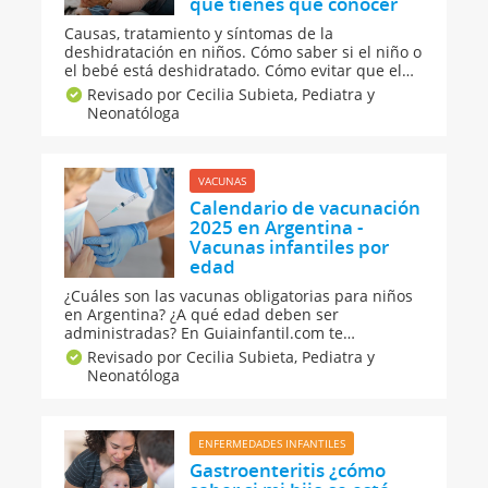
que tienes que conocer
Causas, tratamiento y síntomas de la
deshidratación en niños. Cómo saber si el niño o
el bebé está deshidratado. Cómo evitar que el
bebé o niño se deshidraten. Te enseñamos
Revisado por Cecilia Subieta,
Pediatra y
cómo elaborar un suero oral en casa para los
Neonatóloga
niños y toda la familia. Medidas para prevenir la
deshidratación en niños y adultos.
VACUNAS
Calendario de vacunación
2025 en Argentina -
Vacunas infantiles por
edad
¿Cuáles son las vacunas obligatorias para niños
en Argentina? ¿A qué edad deben ser
administradas? En Guiainfantil.com te
proporcionamos el calendario de vacunación
Revisado por Cecilia Subieta,
Pediatra y
infantil en Argentina en 2025. Estas son las
Neonatóloga
vacunas que deberás ponerle a tu hijo desde
que nace hasta los 11 años de edad si vives en
Argentina.
ENFERMEDADES INFANTILES
Gastroenteritis ¿cómo