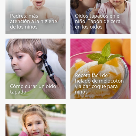
Padres: más
Oídos tapados en el
atención a la higiene
niño. Tapón de cera
de los niños
en los oídos
Receta fácil de
helado de melocotón
Cómo curar un oído
y albaricoque para
tapado
niños