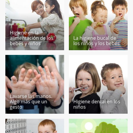
Higiene en la
alimentación de los
La higiene bucal de
bebés y niños
los niños y los bebés
Lavarse las manos.
Algo más que un
Higiene dental en los
gesto
niños