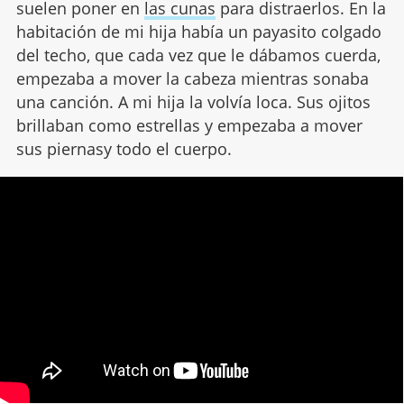
suelen poner en
las cunas
para distraerlos. En la
habitación de mi hija había un payasito colgado
del techo, que cada vez que le dábamos cuerda,
empezaba a mover la cabeza mientras sonaba
una canción. A mi hija la volvía loca. Sus ojitos
brillaban como estrellas y empezaba a mover
sus piernasy todo el cuerpo.