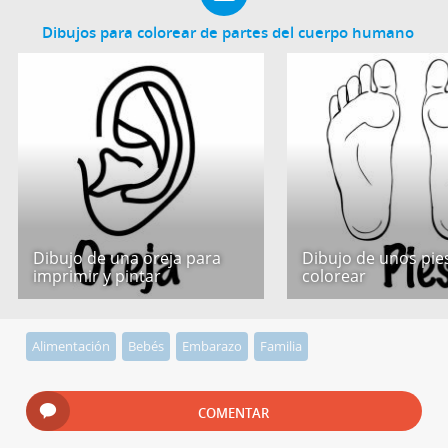
Dibujos para colorear de partes del cuerpo humano
Dibujo de una oreja para
Dibujo de unos pie
imprimir y pintar
colorear
Alimentación
Bebés
Embarazo
Familia
COMENTAR