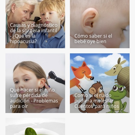
Causas y diagnóstico
de la sordera infantil
- ¿Qué es la
Cómo saber si el
hipoacusia?
bebé oye bien
Qué hacer si el niño
sufre pérdida de
Como si el ruido
audición - Problemas
pudiera molestar.
para oír
Cuentos para niños