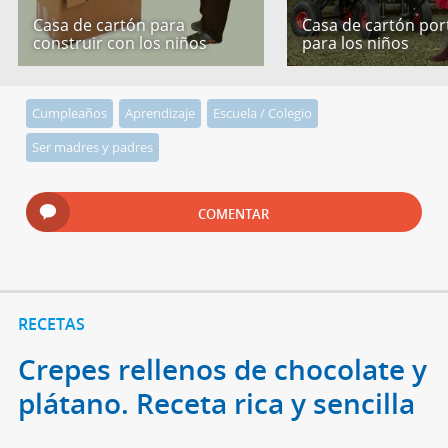
Casa de cartón para
Casa de cartón port
construir con los niños
para los niños
Cumpleaños
Aprendizaje
Escuela / Colegio
Ser madres y padres
COMENTAR
RECETAS
Crepes rellenos de chocolate y
plátano. Receta rica y sencilla