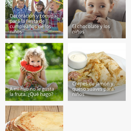
Decoración y comida
para la fiesta de
cumpleaños de los
El chocolate y los
niños
niños
Crepes de jamón y
A mi hijo no le gusta
queso suaves para
la fruta. ¿Qué hago?
niños