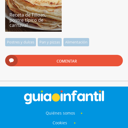
Receta de Filloas,
postre típico de
carnaval
Postres y dulces
Pan y pizzas
Alimentación
COMENTAR
Quiénes somos
Cookies