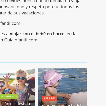
 no olvides nunca que tu familia no viaja
sponsabilidad y respeto porque todos los
utar de sus vacaciones.
nfantil.com
res a
Viajar con el bebé en barco
, en la
n Guiainfantil.com.
OS TURÍSTICOS
AIRE LIBRE
ección del destino
El primer contacto del