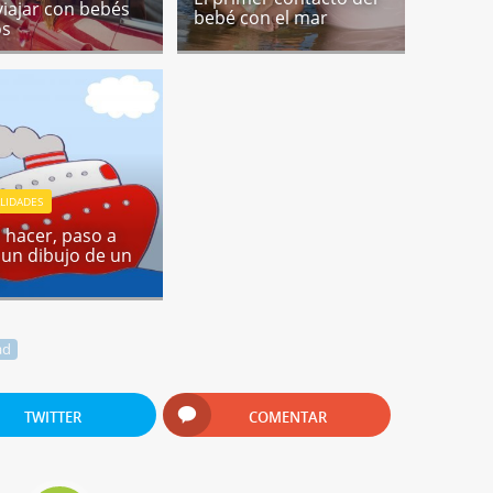
viajar con bebés
bebé con el mar
os
LIDADES
hacer, paso a
 un dibujo de un
o
ad
TWITTER
COMENTAR