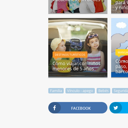
para 
y niñ
MANUA
DESTINOS TURÍSTICOS
Cómo 
Cómo viajar con niños
paso,
menores de 5 años
barc
Familia
Vínculo - apego
Bebés
Segurid
FACEBOOK