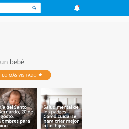
 un bebé
LO MÁS VISITADO
Día del Santo
Salud mental de
Bernardo, 20 de
los padres -
agosto.
Cómo cuidarse
Nombres para
para criar mejor
niño
a los hijos