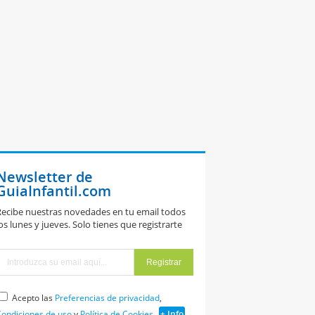
Newsletter de
GuiaInfantil.com
ecibe nuestras novedades en tu email todos
os lunes y jueves. Solo tienes que registrarte
Acepto las
Preferencias de privacidad
,
ondiciones de uso
y
Política de Cookies
+ Info