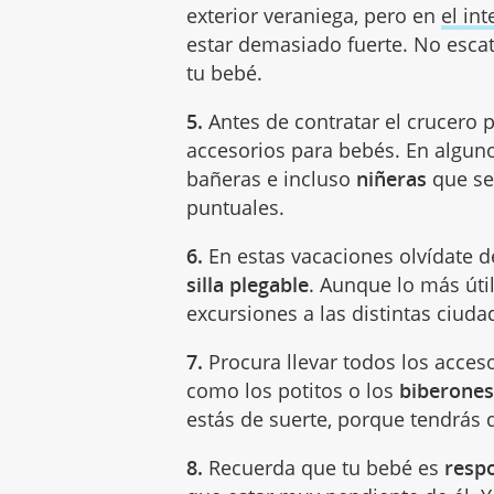
exterior veraniega, pero en
el in
estar demasiado fuerte. No esca
tu bebé.
5.
Antes de contratar el crucero p
accesorios para bebés. En algun
bañeras e incluso
niñeras
que se
puntuales.
6.
En estas vacaciones olvídate del
silla plegable
. Aunque lo más úti
excursiones a las distintas ciud
7.
Procura llevar todos los acces
como los potitos o los
biberone
estás de suerte, porque tendrás
8.
Recuerda que tu bebé es
resp