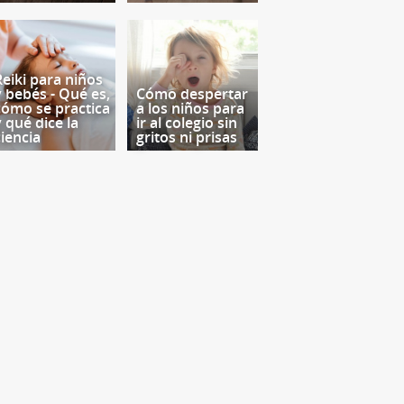
Reiki para niños
y bebés - Qué es,
Cómo despertar
cómo se practica
a los niños para
y qué dice la
ir al colegio sin
ciencia
gritos ni prisas