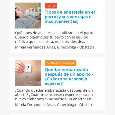
después del parto. ¡Atenta!
PARTO
Tipos de anestesia en el
parto (y sus ventajas e
inconvenientes)
Qué tipos de anestesia se utilizan en el parto.
Cuando planifiques tu parto con el equipo
médico que lo asistirá, no te olvides de
determinar qué tipo de fármaco o calmante
Mireia Fernández Arias,
Ginecóloga - Obstetra
deseas para no sentir dolor en el parto. Los
anestesistas suelen utilizar hasta nueve tipos de
analgesia en el parto: local, epidural, walking
epidural, general...
QUEDAR EMBARAZADA
Quedar embarazada
después de un aborto -
¿Cuánto se aconseja
esperar?
¿Cuándo quedar embarazada después de un
aborto? ¿Cuánto se aconseja esperar para un
nuevo embarazo si he sufrido un aborto? En
Guiainfantil.com te explicamos las causas más
Mireia Fernández Arias,
Ginecóloga - Obstetra
frecuentes de aborto y las posibilidades de que
se vuelva a repetir. Ovulación tras un aborto,