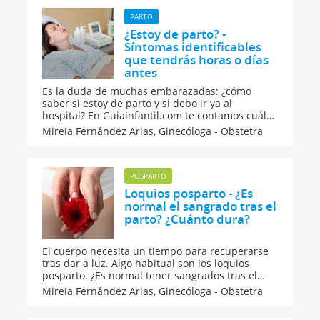
PARTO
¿Estoy de parto? -
Síntomas identificables
que tendrás horas o días
antes
Es la duda de muchas embarazadas: ¿cómo
saber si estoy de parto y si debo ir ya al
hospital? En Guiainfantil.com te contamos cuáles
son los síntomas identificables que tendrás
Mireia Fernández Arias,
Ginecóloga - Obstetra
horas o días antes de ponerte de parto. Estas
son las señales de que tu bebé ya está en
camino.
POSPARTO
Loquios posparto - ¿Es
normal el sangrado tras el
parto? ¿Cuánto dura?
El cuerpo necesita un tiempo para recuperarse
tras dar a luz. Algo habitual son los loquios
posparto. ¿Es normal tener sangrados tras el
parto? En Guiainfantil.com hablamos sobre los
Mireia Fernández Arias,
Ginecóloga - Obstetra
tipos de loquios y su duración y te damos
algunos consejos y advertencias para cuidarte