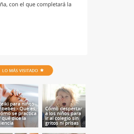
ña, con el que completará la
LO MÁS VISITADO
Reiki para niños
y bebés - Qué es,
Cómo despertar
cómo se practica
a los niños para
y qué dice la
ir al colegio sin
ciencia
gritos ni prisas