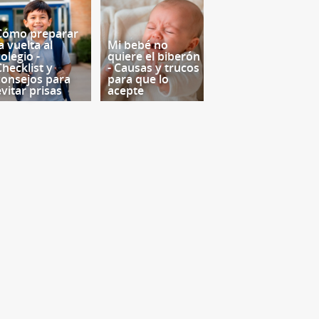
Cómo preparar
a vuelta al
Mi bebé no
olegio -
quiere el biberón
Checklist y
- Causas y trucos
consejos para
para que lo
evitar prisas
acepte