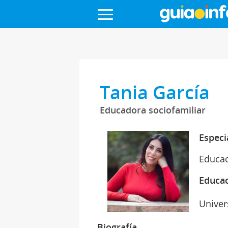
Tania García
Educadora sociofamiliar
Especi
Educac
Educa
Univer
Biografía