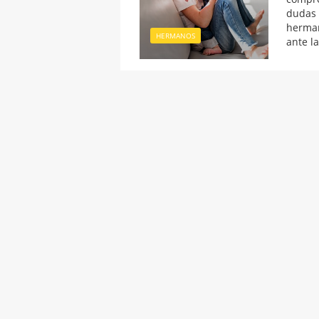
dudas 
herman
HERMANOS
ante la