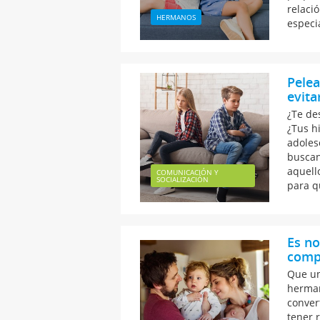
relaci
HERMANOS
especi
Pele
evita
¿Te de
¿Tus h
adoles
buscan
aquell
COMUNICACIÓN Y
SOCIALIZACIÓN
para q
Es no
comp
Que un
herman
conver
tener 