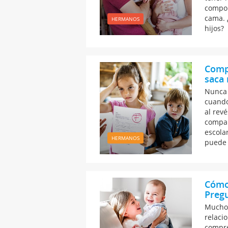
compor
cama. 
HERMANOS
hijos?
Comp
saca 
Nunca 
cuando
al rev
compar
escola
HERMANOS
puede 
Cómo 
Pregu
Muchos
relaci
compre