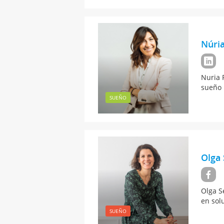
Núri
Nuria 
sueño 
SUEÑO
Olga
Olga S
en sol
SUEÑO