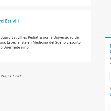
d Estivill
Eduard Estivill es Pediatra por la Universidad de
ona, Especialista en Medicina del Sueño y escritor
bro Duérmete niño.
R
l
Página
: 1 de 1
C