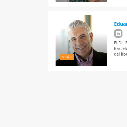
Eduar
El Dr. 
Barcel
del li
SUEÑO