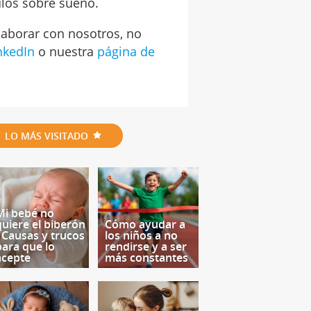
culos sobre sueño.
olaborar con nosotros, no
inkedIn
o nuestra
página de
LO MÁS VISITADO
Mi bebé no
quiere el biberón
Cómo ayudar a
- Causas y trucos
los niños a no
para que lo
rendirse y a ser
acepte
más constantes