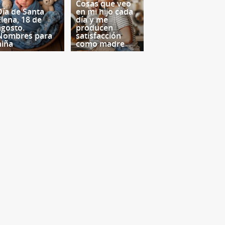
Cosas que veo
Día de Santa
en mi hijo cada
Elena, 18 de
día y me
agosto.
producen
Nombres para
satisfacción
niña
como madre