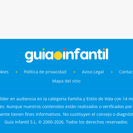
okies
Política de privacidad
Aviso Legal
Contac
Mapa del sitio
líder en audiencia en la categoría Familia y Estilo de Vida con 14 mi
s: Aunque nuestros contenidos están realizados o verificados por p
nte tienen fines informativos. No sustituyen el consejo o diagnós
Guía Infantil S.L. © 2000-2026. Todos los derechos reservados.