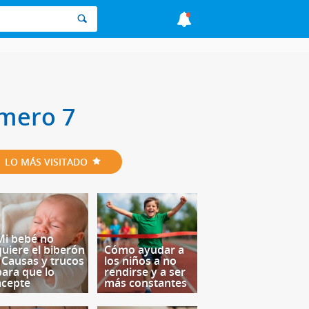
mero 7
LO MÁS VISITADO
Mi bebé no
quiere el biberón
Cómo ayudar a
- Causas y trucos
los niños a no
para que lo
rendirse y a ser
acepte
más constantes