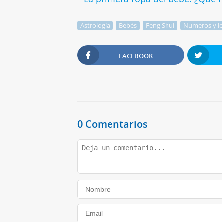
Astrología
Bebés
Feng Shui
Numeros y le
FACEBOOK
0 Comentarios