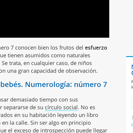
ero 7 conocen bien los frutos del
esfuerzo
 que tienen asumidos como naturales
. Se trata, en cualquier caso, de niños
con una gran capacidad de observación.
R
s bebés. Numerología: número 7
l
 pasar demasiado tiempo con sus
r separarse de su
círculo social
. No es
rrados en su habitación leyendo un libro
n la calle. Sin ser algo en principio
C
ue el exceso de introspección puede llegar