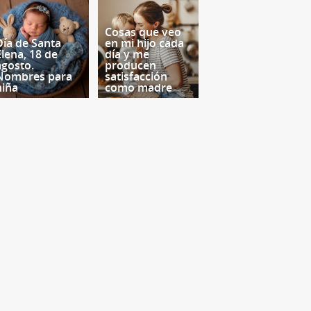
Cosas que veo
Día de Santa
en mi hijo cada
Elena, 18 de
día y me
agosto.
producen
Nombres para
satisfacción
niña
como madre